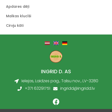
Apdares dēļi
Malkas klucīši
Cirvju kāti
INGRID D. AS
Ielejas, Laidzes pag., Talsu nov., LV-3280
+371 63291751
ingridd@ingridd.lv