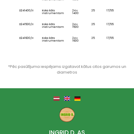
D241400/II
Koka kāts
24 x
25
17/55
instrumentam
1400
D241500/II
Koka kāts
24 x
25
17/55
instrumentam
1500
D241600/II
Koka kāts
24 x
25
17/55
instrumentam
1600
*Pēc pasūtījuma iespējams izgatavot kātus citos garumos un
diametros
INGRID D. AS