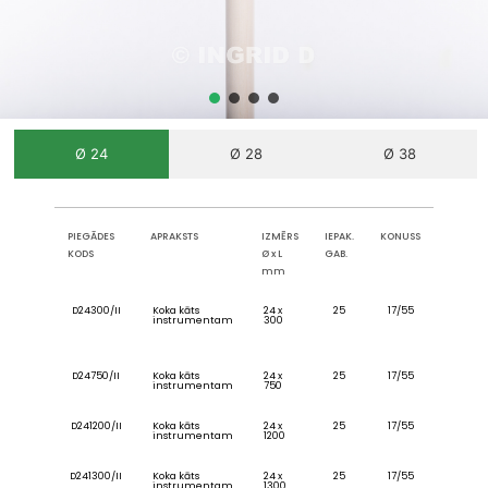
Ø 24
Ø 28
Ø 38
PIEGĀDES
APRAKSTS
IZMĒRS
IEPAK.
KONUSS
KODS
Ø x L
GAB.
mm
D24300/II
Koka kāts
24 x
25
17/55
instrumentam
300
D24750/II
Koka kāts
24 x
25
17/55
instrumentam
750
D241200/II
Koka kāts
24 x
25
17/55
instrumentam
1200
D241300/II
Koka kāts
24 x
25
17/55
instrumentam
1300